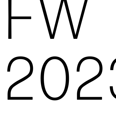
FW
202