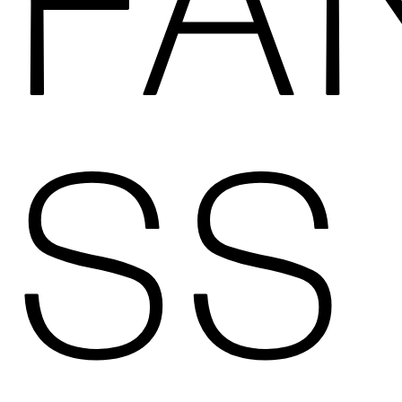
FA
SS