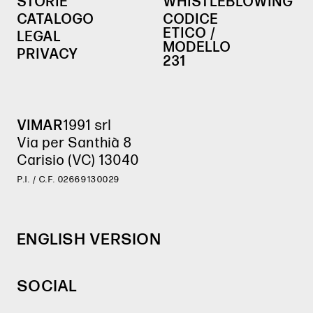
STORIE
WHISTLEBLOWING
CATALOGO
CODICE
ETICO /
LEGAL
MODELLO
PRIVACY
231
VIMAR
1991 srl
Via per Santhià 8
Carisio (VC) 13040
P.I. / C.F. 02669130029
ENGLISH VERSION
SOCIAL